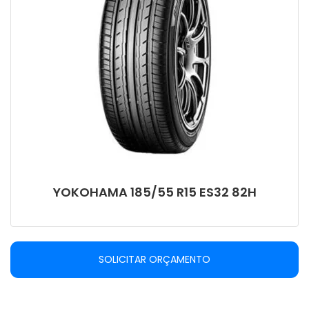
YOKOHAMA 185/55 R15 ES32 82H
SOLICITAR ORÇAMENTO