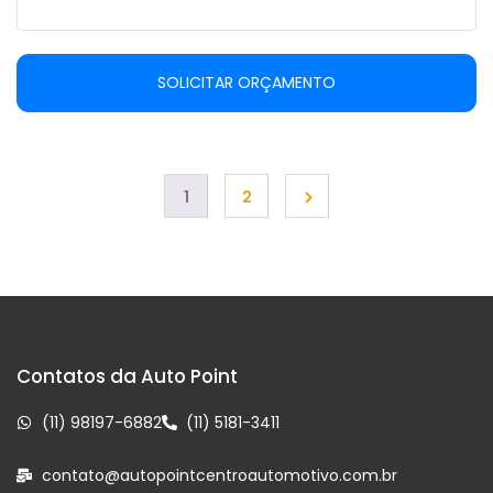
SOLICITAR ORÇAMENTO
1
2
Contatos da Auto Point
(11) 98197-6882
(11) 5181-3411
contato@autopointcentroautomotivo.com.br