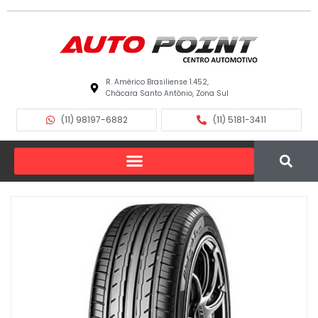
R. Américo Brasiliense 1.452,
Chácara Santo Antônio, Zona Sul
(11) 98197-6882
(11) 5181-3411