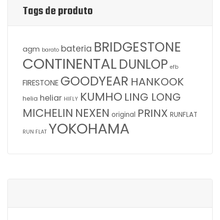
Tags de produto
BRIDGESTONE
bateria
agm
barato
CONTINENTAL
DUNLOP
efb
GOODYEAR
HANKOOK
FIRESTONE
KUMHO
LING LONG
heliar
helia
HIFLY
MICHELIN
NEXEN
PRINX
original
RUNFLAT
YOKOHAMA
RUN FLAT