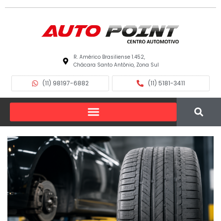
R. Américo Brasiliense 1.452,
Chácara Santo Antônio, Zona Sul
(11) 98197-6882
(11) 5181-3411