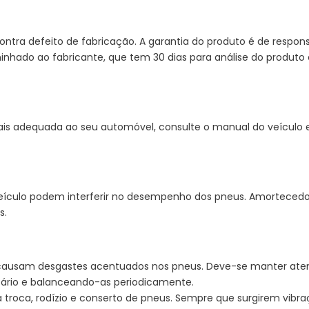
ntra defeito de fabricação. A garantia do produto é de respons
nhado ao fabricante, que tem 30 dias para análise do produto e
ais adequada ao seu automóvel, consulte o manual do veículo
ulo podem interferir no desempenho dos pneus. Amortecedores,
s.
causam desgastes acentuados nos pneus. Deve-se manter at
ário e balanceando-as periodicamente.
roca, rodízio e conserto de pneus. Sempre que surgirem vibra