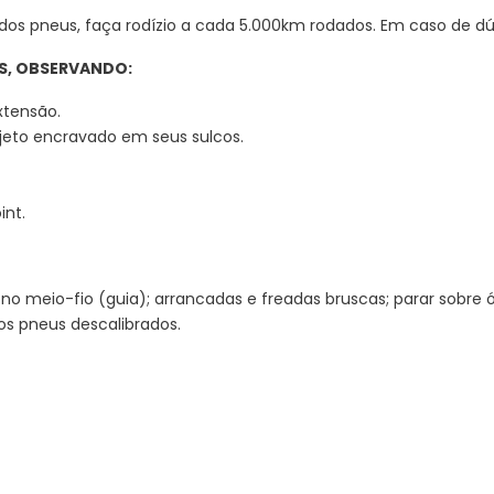
dos pneus, faça rodízio a cada 5.000km rodados. Em caso de dú
US, OBSERVANDO:
tensão.
jeto encravado em seus sulcos.
int.
çar no meio-fio (guia); arrancadas e freadas bruscas; parar sobre
os pneus descalibrados.