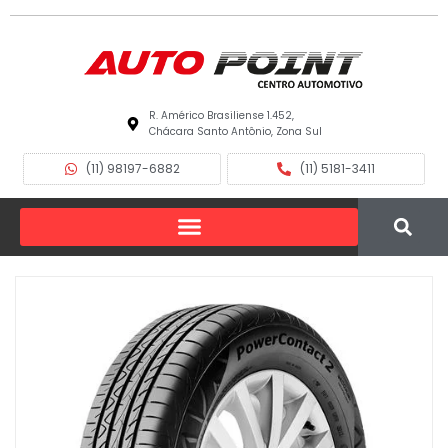
R. Américo Brasiliense 1.452,
Chácara Santo Antônio, Zona Sul
(11) 98197-6882
(11) 5181-3411