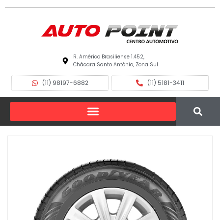
R. Américo Brasiliense 1.452,
Chácara Santo Antônio, Zona Sul
(11) 98197-6882
(11) 5181-3411