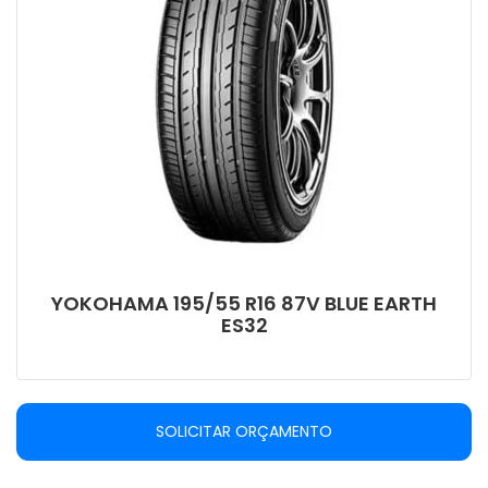
YOKOHAMA 195/55 R16 87V BLUE EARTH
ES32
SOLICITAR ORÇAMENTO