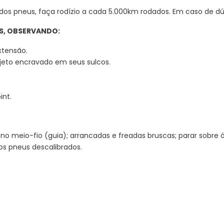
dos pneus, faça rodízio a cada 5.000km rodados. Em caso de dú
US, OBSERVANDO:
tensão.
jeto encravado em seus sulcos.
int.
çar no meio-fio (guia); arrancadas e freadas bruscas; parar sobre
os pneus descalibrados.