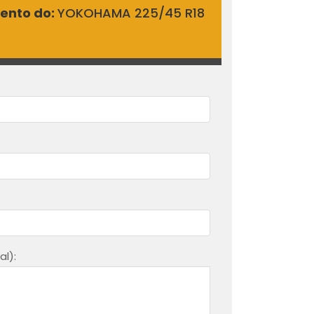
mento do:
YOKOHAMA 225/45 R18
l):