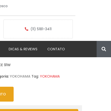
osco
(11) 5181-3411
DICAS & REVIEWS
CONTATO
CE 91W
oria:
YOKOHAMA
Tag:
YOKOHAMA
NTO