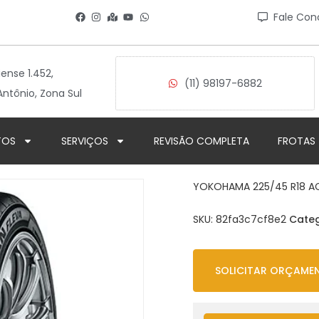
Fale Con
iense 1.452,
(11) 98197-6882
ntônio, Zona Sul
TOS
SERVIÇOS
REVISÃO COMPLETA
FROTAS
YOKOHAMA 225/45 R18 A
SKU:
82fa3c7cf8e2
Categ
SOLICITAR ORÇAME