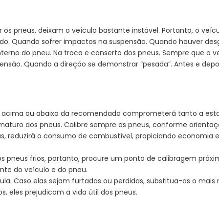
os pneus, deixam o veículo bastante instável. Portanto, o veíc
ado. Quando sofrer impactos na suspensão. Quando houver desg
erno do pneu. Na troca e conserto dos pneus. Sempre que o veí
nsão. Quando a direção se demonstrar “pesada”. Antes e depoi
 acima ou abaixo da recomendada comprometerá tanto a esta
ematuro dos pneus. Calibre sempre os pneus, conforme orienta
eus, reduzirá o consumo de combustível, propiciando economi
s pneus frios, portanto, procure um ponto de calibragem próxim
nte do veículo e do pneu.
a. Caso elas sejam furtadas ou perdidas, substitua-as o mais r
, eles prejudicam a vida útil dos pneus.