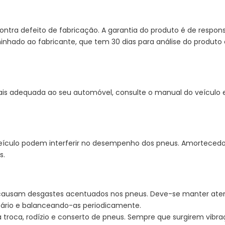
ntra defeito de fabricação. A garantia do produto é de respons
nhado ao fabricante, que tem 30 dias para análise do produto e
ais adequada ao seu automóvel, consulte o manual do veículo
ulo podem interferir no desempenho dos pneus. Amortecedores,
s.
causam desgastes acentuados nos pneus. Deve-se manter at
ário e balanceando-as periodicamente.
roca, rodízio e conserto de pneus. Sempre que surgirem vibra