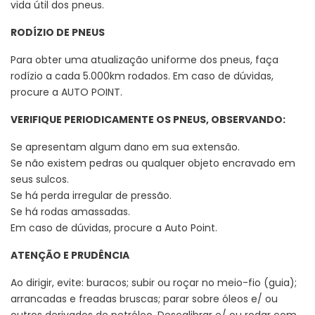
vida útil dos pneus.
RODÍZIO DE PNEUS
Para obter uma atualização uniforme dos pneus, faça
rodízio a cada 5.000km rodados. Em caso de dúvidas,
procure a AUTO POINT.
VERIFIQUE PERIODICAMENTE OS PNEUS, OBSERVANDO:
Se apresentam algum dano em sua extensão.
Se não existem pedras ou qualquer objeto encravado em
seus sulcos.
Se há perda irregular de pressão.
Se há rodas amassadas.
Em caso de dúvidas, procure a Auto Point.
ATENÇÃO E PRUDÊNCIA
Ao dirigir, evite: buracos; subir ou roçar no meio-fio (guia);
arrancadas e freadas bruscas; parar sobre óleos e/ ou
outros derivados de petróleo. Descalibrar e/ ou rodar com