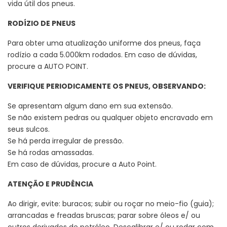
vida útil dos pneus.
RODÍZIO DE PNEUS
Para obter uma atualização uniforme dos pneus, faça
rodízio a cada 5.000km rodados. Em caso de dúvidas,
procure a AUTO POINT.
VERIFIQUE PERIODICAMENTE OS PNEUS, OBSERVANDO:
Se apresentam algum dano em sua extensão.
Se não existem pedras ou qualquer objeto encravado em
seus sulcos.
Se há perda irregular de pressão.
Se há rodas amassadas.
Em caso de dúvidas, procure a Auto Point.
ATENÇÃO E PRUDÊNCIA
Ao dirigir, evite: buracos; subir ou roçar no meio-fio (guia);
arrancadas e freadas bruscas; parar sobre óleos e/ ou
outros derivados de petróleo. Descalibrar e/ ou rodar com