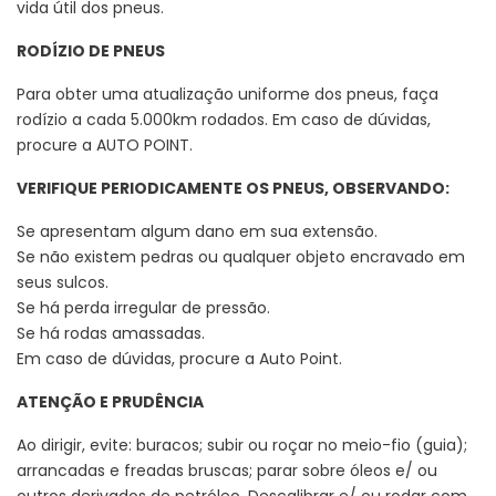
vida útil dos pneus.
RODÍZIO DE PNEUS
Para obter uma atualização uniforme dos pneus, faça
rodízio a cada 5.000km rodados. Em caso de dúvidas,
procure a AUTO POINT.
VERIFIQUE PERIODICAMENTE OS PNEUS, OBSERVANDO:
Se apresentam algum dano em sua extensão.
Se não existem pedras ou qualquer objeto encravado em
seus sulcos.
Se há perda irregular de pressão.
Se há rodas amassadas.
Em caso de dúvidas, procure a Auto Point.
ATENÇÃO E PRUDÊNCIA
Ao dirigir, evite: buracos; subir ou roçar no meio-fio (guia);
arrancadas e freadas bruscas; parar sobre óleos e/ ou
outros derivados de petróleo. Descalibrar e/ ou rodar com