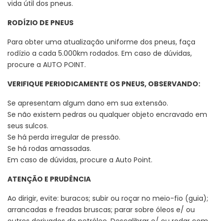
vida útil dos pneus.
RODÍZIO DE PNEUS
Para obter uma atualização uniforme dos pneus, faça
rodízio a cada 5.000km rodados. Em caso de dúvidas,
procure a AUTO POINT.
VERIFIQUE PERIODICAMENTE OS PNEUS, OBSERVANDO:
Se apresentam algum dano em sua extensão.
Se não existem pedras ou qualquer objeto encravado em
seus sulcos.
Se há perda irregular de pressão.
Se há rodas amassadas.
Em caso de dúvidas, procure a Auto Point.
ATENÇÃO E PRUDÊNCIA
Ao dirigir, evite: buracos; subir ou roçar no meio-fio (guia);
arrancadas e freadas bruscas; parar sobre óleos e/ ou
outros derivados de petróleo. Descalibrar e/ ou rodar com