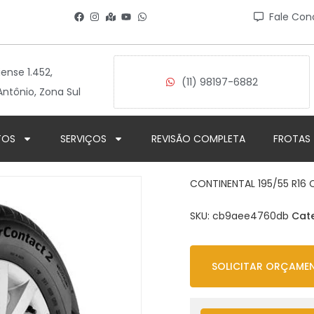
Fale Con
iense 1.452,
(11) 98197-6882
ntônio, Zona Sul
TOS
SERVIÇOS
REVISÃO COMPLETA
FROTAS
CONTINENTAL 195/55 R1
SKU:
cb9aee4760db
Cat
SOLICITAR ORÇAME