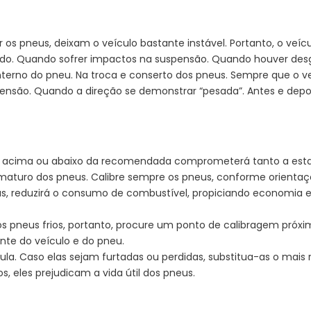
os pneus, deixam o veículo bastante instável. Portanto, o veíc
ado. Quando sofrer impactos na suspensão. Quando houver desg
erno do pneu. Na troca e conserto dos pneus. Sempre que o veí
nsão. Quando a direção se demonstrar “pesada”. Antes e depoi
 acima ou abaixo da recomendada comprometerá tanto a esta
ematuro dos pneus. Calibre sempre os pneus, conforme orienta
eus, reduzirá o consumo de combustível, propiciando economi
s pneus frios, portanto, procure um ponto de calibragem próxim
nte do veículo e do pneu.
a. Caso elas sejam furtadas ou perdidas, substitua-as o mais r
, eles prejudicam a vida útil dos pneus.