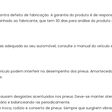
ntra defeito de fabricação. A garantia do produto é de respons
nhado ao fabricante, que tem 30 dias para análise do produto e
ais adequada ao seu automóvel, consulte o manual do veículo
ulo podem interferir no desempenho dos pneus. Amortecedores,
s.
causam desgastes acentuados nos pneus. Deve-se manter at
ário e balanceando-as periodicamente.
roca, rodízio e conserto de pneus. Sempre que surgirem vibra