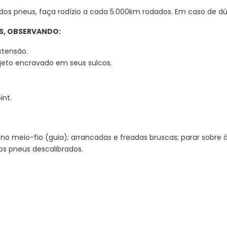
dos pneus, faça rodízio a cada 5.000km rodados. Em caso de dú
US, OBSERVANDO:
tensão.
jeto encravado em seus sulcos.
int.
çar no meio-fio (guia); arrancadas e freadas bruscas; parar sobre
os pneus descalibrados.