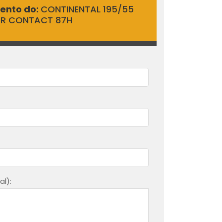
mento do:
CONTINENTAL 195/55
ER CONTACT 87H
l):