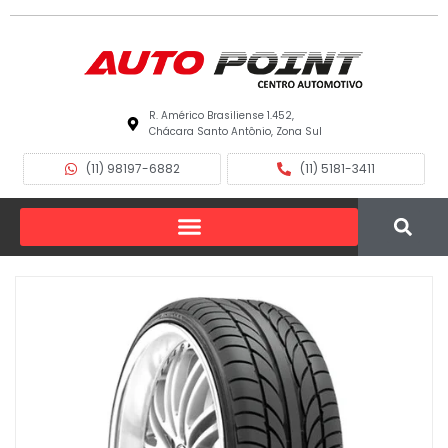
R. Américo Brasiliense 1.452,
Chácara Santo Antônio, Zona Sul
(11) 98197-6882
(11) 5181-3411