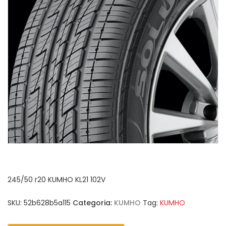
245/50 r20 KUMHO KL21 102V
SKU:
52b628b5a115
Categoria:
KUMHO
Tag:
KUMHO