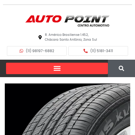
R. Américo Brasiliense 1.452,
Chácara Santo Antônio, Zona Sul
(11) 98197-6882
(11) 5181-3411