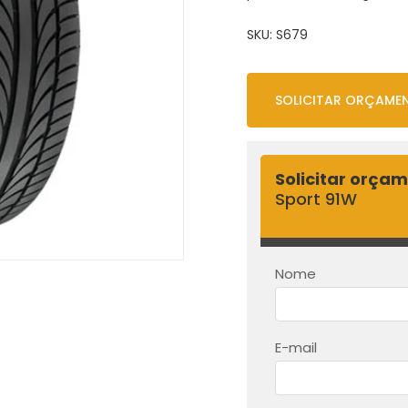
SKU:
S679
SOLICITAR ORÇAME
Solicitar orça
Sport 91W
Nome
E-mail