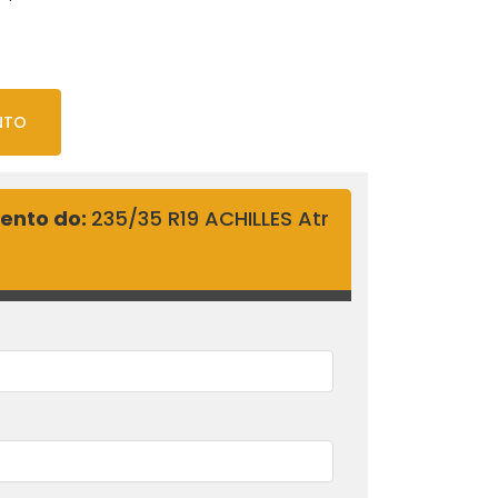
NTO
mento do:
235/35 R19 ACHILLES Atr