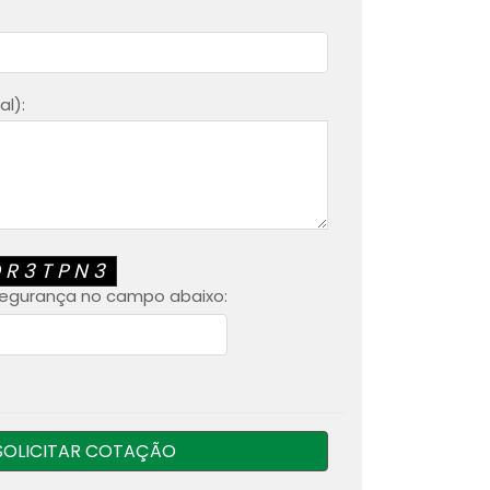
l):
QR3TPN3
 segurança no campo abaixo:
SOLICITAR COTAÇÃO