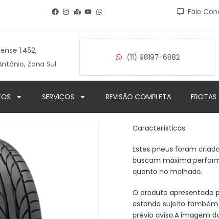
Fale Con
iense 1.452,
(11) 98197-6882
ntônio, Zona Sul
TOS
SERVIÇOS
REVISÃO COMPLETA
FROTAS
Características:
Estes pneus foram criad
buscam máxima performa
quanto no molhado.
O produto apresentado po
estando sujeito também 
prévio aviso.A imagem d