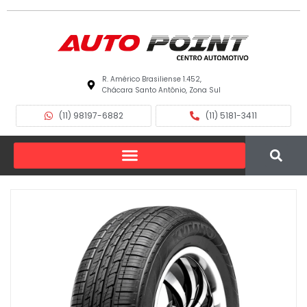
R. Américo Brasiliense 1.452,
Chácara Santo Antônio, Zona Sul
(11) 98197-6882
(11) 5181-3411