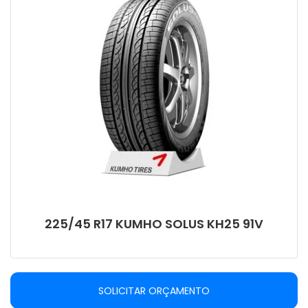
225/45 R17 KUMHO SOLUS KH25 91V
SOLICITAR ORÇAMENTO